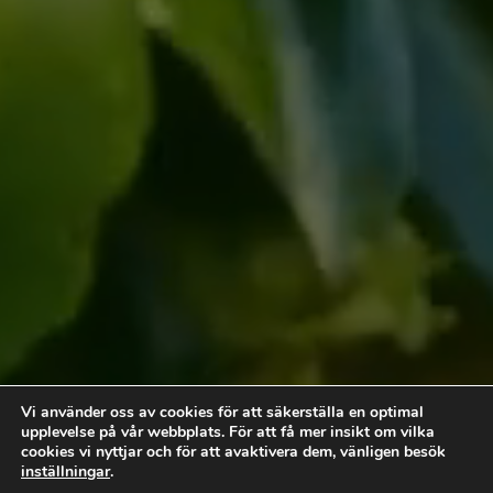
Vi hjälper dig skapa din
Vi använder oss av cookies för att säkerställa en optimal
drömträdgård
upplevelse på vår webbplats. För att få mer insikt om vilka
cookies vi nyttjar och för att avaktivera dem, vänligen besök
Läs mer
inställningar
.