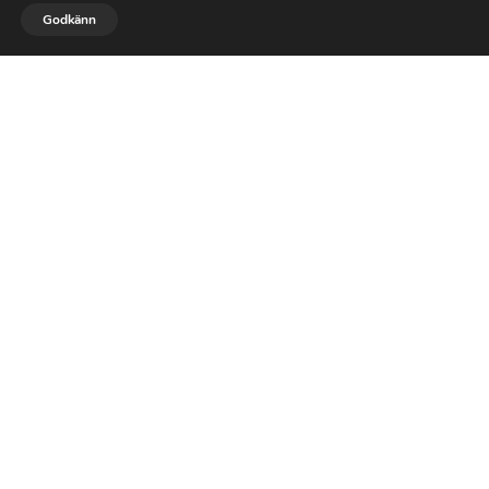


Godkänn
RING OSS
MAIL
DESIGN & PLANERING

UNDERHÅLL AV TRÄDGÅRD

GRÄSKLIPPNING

BESKÄRNING & TRIMNING
