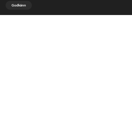


Godkänn
RING OSS
MAIL
DESIGN & PLANERING

UNDERHÅLL AV TRÄDGÅRD

GRÄSKLIPPNING

BESKÄRNING & TRIMNING
