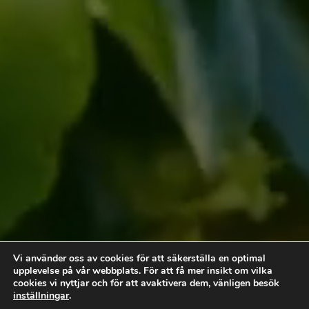
Vi hjälper dig skapa din
Vi använder oss av cookies för att säkerställa en optimal
drömträdgård
upplevelse på vår webbplats. För att få mer insikt om vilka
cookies vi nyttjar och för att avaktivera dem, vänligen besök
Läs mer
inställningar
.